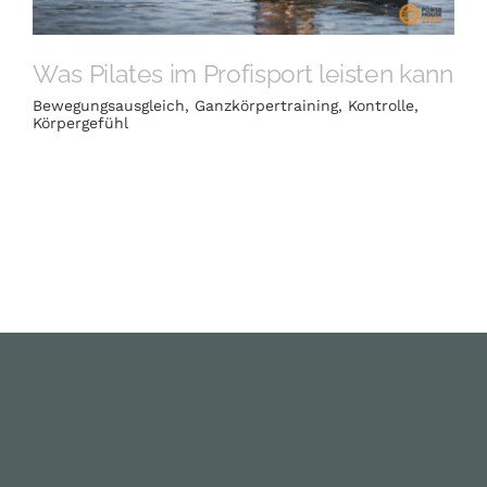
JETZT BUCHEN
Was Pilates im Profisport leisten kann
Ausbildung
Bewegungsausgleich
,
Ganzkörpertraining
,
Kontrolle
,
Körpergefühl