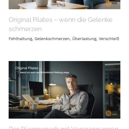
JETZT BUCHEN
Original Pilates – wenn die Gelenke
Ausbildung
schmerzen
Fehlhaltung
,
Gelenkschmerzen
,
Überlastung
,
Verschleiß
Der Büromensch mit Verspannungen