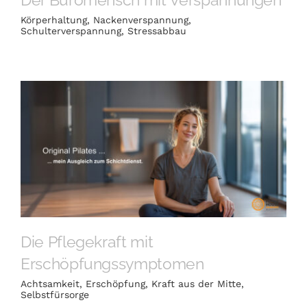
Körperhaltung
,
Nackenverspannung
,
Schulterverspannung
,
Stressabbau
Die Pflegekraft mit
Erschöpfungssymptomen
Achtsamkeit
,
Erschöpfung
,
Kraft aus der Mitte
,
Selbstfürsorge